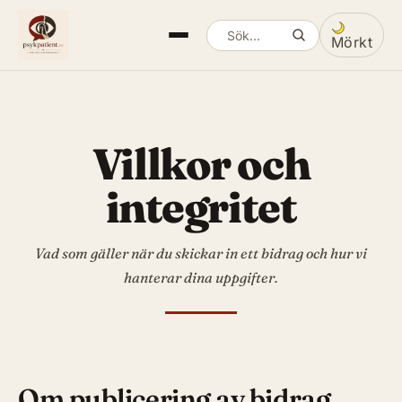
Mörkt
Sök artiklar
Växla mella
Villkor och
integritet
Vad som gäller när du skickar in ett bidrag och hur vi
hanterar dina uppgifter.
Om publicering av bidrag