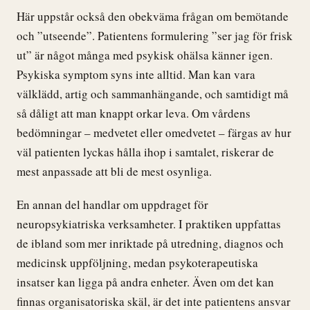
Här uppstår också den obekväma frågan om bemötande
och ”utseende”. Patientens formulering ”ser jag för frisk
ut” är något många med psykisk ohälsa känner igen.
Psykiska symptom syns inte alltid. Man kan vara
välklädd, artig och sammanhängande, och samtidigt må
så dåligt att man knappt orkar leva. Om vårdens
bedömningar – medvetet eller omedvetet – färgas av hur
väl patienten lyckas hålla ihop i samtalet, riskerar de
mest anpassade att bli de mest osynliga.
En annan del handlar om uppdraget för
neuropsykiatriska verksamheter. I praktiken uppfattas
de ibland som mer inriktade på utredning, diagnos och
medicinsk uppföljning, medan psykoterapeutiska
insatser kan ligga på andra enheter. Även om det kan
finnas organisatoriska skäl, är det inte patientens ansvar