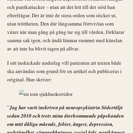
och panikattacker – utan att det lett till det stöd han
efterfrågar. Det är inte de stora orden som sticker ut,
utan tröttheten. Den där långsamma förtvivlan som
växer när man gång på gång tar sig till vården, förklarar
samma sak igen, och ändå lämnar rummet med känslan
av att inte ha blivit tagen på allvar.
I sitt inskickade underlag vill patienten att texten både
ska användas som grund för en artikel och publiceras i
original. Han skriver:
”
Jag har varit inskriven på neuropsykiatrin Södertälje
sedan 2010 och trots mina återkommande påpekanden
om mitt dåliga mående, fobier, ångest, depression,
nedstämdhet, sömnrubbningar, social fobi, panikångest