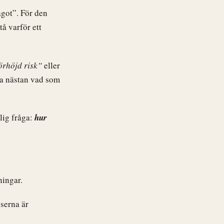
got”. För den
å varför ett
örhöjd risk”
eller
da nästan vad som
lig fråga:
hur
ningar.
serna är