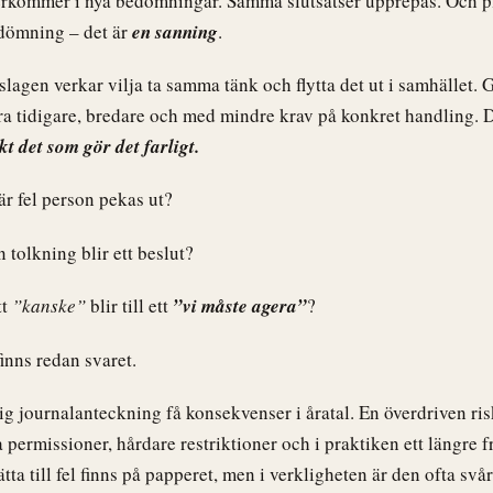
erkommer i nya bedömningar. Samma slutsatser upprepas. Och plö
edömning – det är
en sanning
.
lagen verkar vilja ta samma tänk och flytta det ut i samhället.
ra tidigare, bredare och med mindre krav på konkret handling. De
t det som gör det farligt.
r fel person pekas ut?
 tolkning blir ett beslut?
tt
”kanske”
blir till ett
”vi måste agera”
?
finns redan svaret.
tig journalanteckning få konsekvenser i åratal. En överdriven 
na permissioner, hårdare restriktioner och i praktiken ett längre 
tta till fel finns på papperet, men i verkligheten är den ofta svå