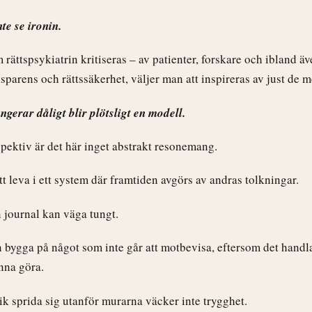
nte se ironin.
 rättspsykiatrin kritiseras – av patienter, forskare och ibland 
nsparens och rättssäkerhet, väljer man att inspireras av just de
gerar dåligt blir plötsligt en modell.
spektiv är det här inget abstrakt resonemang.
t leva i ett system där framtiden avgörs av andras tolkningar.
n journal kan väga tungt.
n bygga på något som inte går att motbevisa, eftersom det hand
nna göra.
k sprida sig utanför murarna väcker inte trygghet.