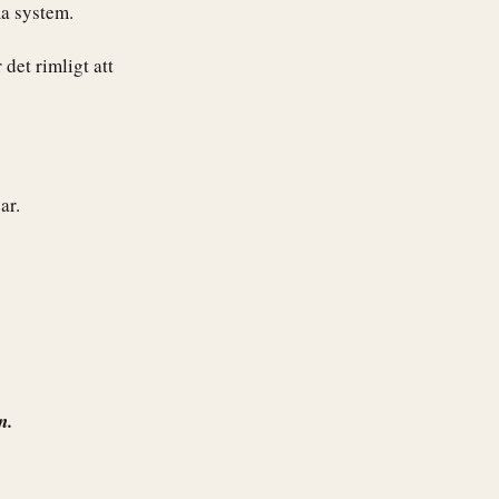
a system.
 det rimligt att
ar.
n.