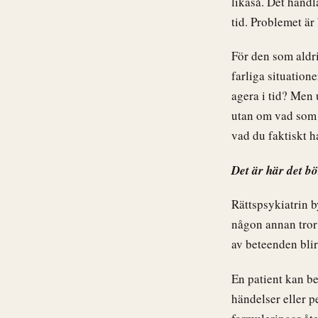
likaså. Det handl
tid. Problemet är
För den som aldri
farliga situation
agera i tid? Men 
utan om vad som 
vad du faktiskt ha
Det är här det bö
Rättspsykiatrin b
någon annan tror
av beteenden blir
En patient kan b
händelser eller p