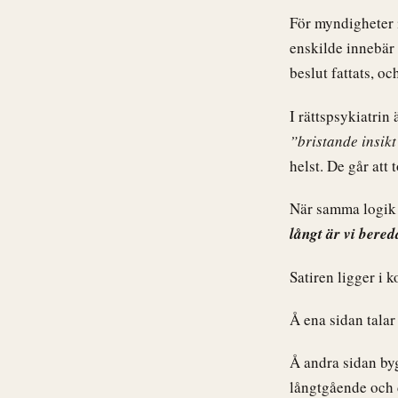
För myndigheter 
enskilde innebär 
beslut fattats, o
I rättspsykiatrin
”bristande insikt
helst. De går att 
När samma logik n
långt är vi bere
Satiren ligger i k
Å ena sidan talar
Å andra sidan by
långtgående och 