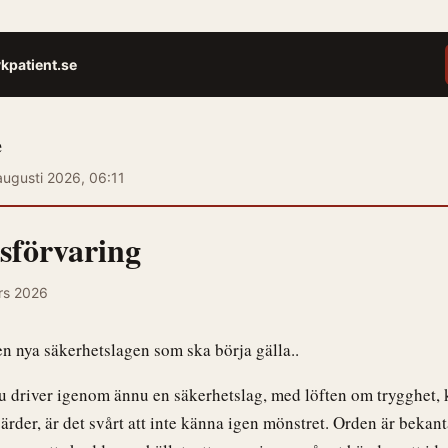
kpatient.se
e
augusti 2026, 06:11
sförvaring
ars 2026
u driver igenom ännu en säkerhetslag, med löften om trygghet, 
rder, är det svårt att inte känna igen mönstret. Orden är bekan