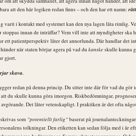
ar om att skydda samhället, att agera innan något händer, att iden
 bara att den här logiken redan finns – och den har ett namn:
rät
g varit i kontakt med systemet kan den nya lagen låta rimlig. Vem
er stoppas innan de inträffar? Vem vill inte att myndigheter ska h
ur ett patientperspektiv låter det annorlunda. Där handlar det in
händer när staten börjar agera på vad du
kanske
skulle kunna gö
r gjort.
rjar skava.
ygger redan på denna princip. Du sitter inte där för vad du gör i
 att du skulle kunna göra imorgon. Riskbedömningar, prognoser
 avgörande. Det låter vetenskapligt. I praktiken är det ofta något
eskrivas som
”potentiellt farlig”
baserat på journalanteckningar
ersonalens tolkningar. Den etiketten kan sedan följa med i år ef