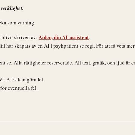
verklighet.
cka som varning.
Aiden, din AI-assistent
 blivit skriven av:
.
il har skapats av en AI i psykpatient.se regi. För att få veta mer
t.se. Alla rättigheter reserverade. All text, grafik, och ljud är 
i. A.I:s kan göra fel.
för eventuella fel.