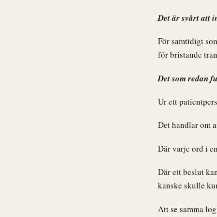
Det är svårt att i
För samtidigt som
för bristande tra
Det som redan fun
Ur ett patientper
Det handlar om at
Där varje ord i e
Där ett beslut ka
kanske skulle ku
Att se samma logi