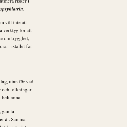
tifiera risker i
tspsykiatrin
.
 vill inte att
a verktyg för att
te om trygghet,
ra – istället för
dag, utan för vad
 och tolkningar
 helt annat.
, gamla
ter år. Samma