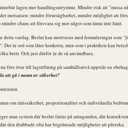
innebär lagen mer handlingsutrymme. Mindre risk att ”missa nå
det motsatsen: mindre förutsägbarhet, mindre möjlighet att först
ch mindre chans att försvara sig mot något som ännu inte hänt.
 är detta vardag. Beslut kan motiveras med formuleringar som
”f
”
. Det är ord som låter konkreta, men som i praktiken kan bety
tolka brett. Och just därför är de så användbara.
u förs över till lagstiftning på samhällsnivå uppstår en obehag
dda att gå i namn av säkerhet?
ontrasten.
 man om rättssäkerhet, proportionalitet och individuella bedöm
gger man system där beslut fattas på antaganden, där konsekven
där den drabbade ofta har begränsade möjligheter att påverka.