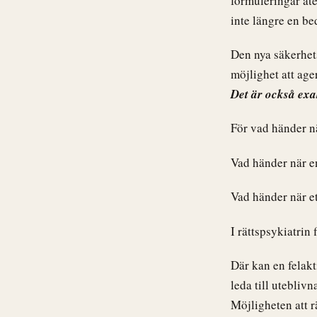
formuleringar åt
inte längre en b
Den nya säkerhets
möjlighet att age
Det är också exak
För vad händer nä
Vad händer när en
Vad händer när e
I rättspsykiatrin 
Där kan en felak
leda till utebliv
Möjligheten att rä