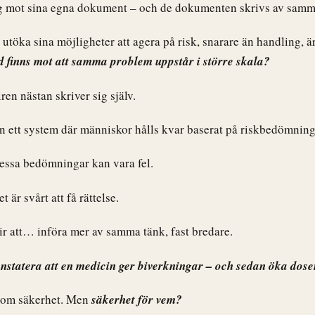
ig mot sina egna dokument – och de dokumenten skrivs av samm
 utöka sina möjligheter att agera på risk, snarare än handling, är
d finns mot att samma problem uppstår i större skala?
iren nästan skriver sig själv.
an ett system där människor hålls kvar baserat på riskbedömning
dessa bedömningar kan vara fel.
t är svårt att få rättelse.
ir att… införa mer av samma tänk, fast bredare.
onstatera att en medicin ger biverkningar – och sedan öka dose
r om säkerhet. Men
säkerhet för vem?