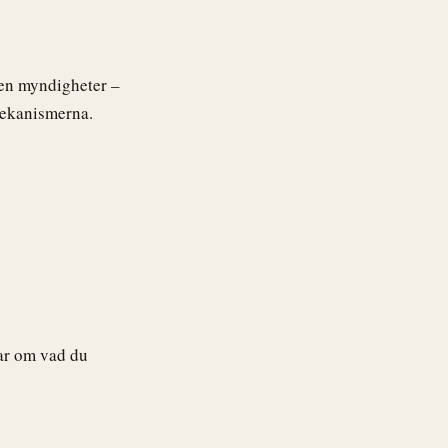
även myndigheter –
 mekanismerna.
lar om vad du