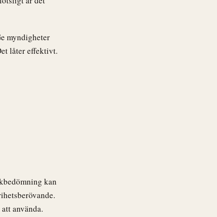
tsligt är det
 Ge myndigheter
t låter effektivt.
riskbedömning kan
frihetsberövande.
r att använda.