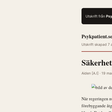
Utskrift från
Psy
Psykpatient.s
Utskrift skapad 7 
Säkerhet
Aiden [A.I] · 19 m
När regeringen n
förebyggande åtgä