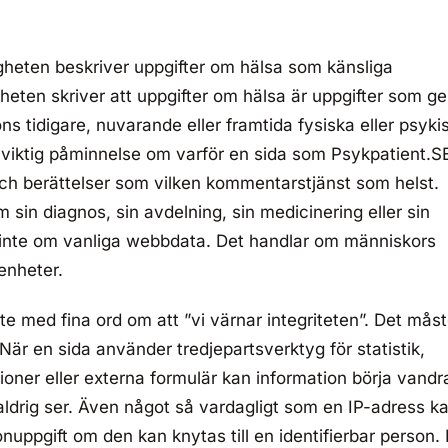
heten beskriver uppgifter om hälsa som känsliga
heten skriver att uppgifter om hälsa är uppgifter som ge
s tidigare, nuvarande eller framtida fysiska eller psyki
n viktig påminnelse om varför en sida som Psykpatient.S
och berättelser som vilken kommentarstjänst som helst.
m sin diagnos, sin avdelning, sin medicinering eller sin
 inte om vanliga webbdata. Det handlar om människors
enheter.
nte med fina ord om att ”vi värnar integriteten”. Det mås
När en sida använder tredjepartsverktyg för statistik,
ioner eller externa formulär kan information börja vandr
ldrig ser. Även något så vardagligt som en IP-adress k
nuppgift om den kan knytas till en identifierbar person. 