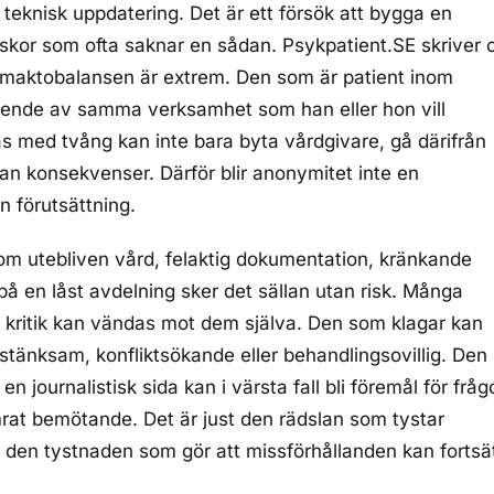
g teknisk uppdatering. Det är ett försök att bygga en
iskor som ofta saknar en sådan. Psykpatient.SE skriver
 maktobalansen är extrem. Den som är patient inom
oende av samma verksamhet som han eller hon vill
as med tvång kan inte bara byta vårdgivare, gå därifrån
t utan konsekvenser. Därför blir anonymitet inte en
n förutsättning.
 om utebliven vård, felaktig dokumentation, kränkande
på en låst avdelning sker det sällan utan risk. Många
t kritik kan vändas mot dem själva. Den som klagar kan
stänksam, konfliktsökande eller behandlingsovillig. Den
en journalistisk sida kan i värsta fall bli föremål för fråg
mrat bemötande. Det är just den rädslan som tystar
 den tystnaden som gör att missförhållanden kan fortsä