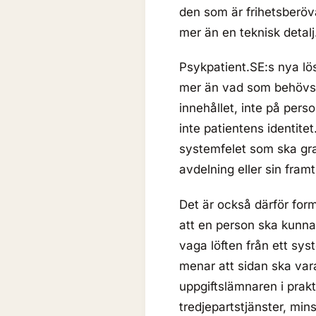
den som är frihetsberöva
mer än en teknisk detalj.
Psykpatient.SE:s nya lös
mer än vad som behövs. 
innehållet, inte på per
inte patientens identite
systemfelet som ska gra
avdelning eller sin framt
Det är också därför for
att en person ska kunna
vaga löften från ett sys
menar att sidan ska var
uppgiftslämnaren i prakti
tredjepartstjänster, m