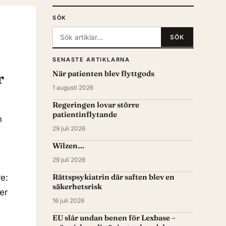
SÖK
Sök:
SÖK
SENASTE ARTIKLARNA
När patienten blev flyttgods
r
1 augusti 2026
Regeringen lovar större
patientinflytande
m
29 juli 2026
Wilzen…
29 juli 2026
Rättspsykiatrin där saften blev en
re:
säkerhetsrisk
er
16 juli 2026
EU slår undan benen för Lexbase –