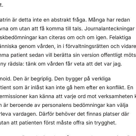
t.
atrin är detta inte en abstrakt fråga. Många har redan
rivna om utan att få komma till tals. Journalanteckningar
 Riskbedömningar kan citeras om och om igen. Felaktiga
änniska genom vården, in i förvaltningsrätten och vidare 
a patient sedan vill berätta sin version offentligt möts
 ny rädsla: tänk om vården får veta att det var jag.
noid. Den är begriplig. Den bygger på verkliga
ient som är inlåst kan inte gå hem efter en konflikt. En
ermissioner kan känna att varje ord mot verksamheten 
som är beroende av personalens bedömningar kan välja
rleva vardagen. Därför behöver det finnas platser där
tan att patienten först måste offra sin trygghet.