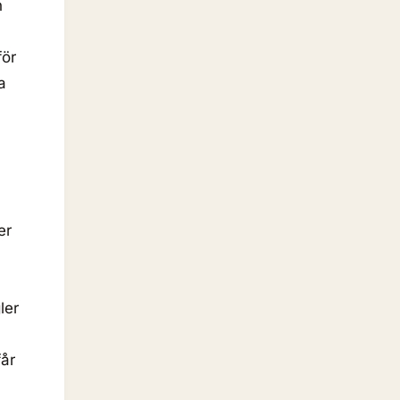
n
för
a
er
ler
får