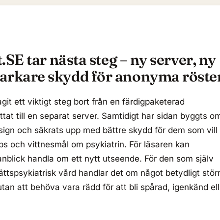
SE tar nästa steg – ny server, ny
tarkare skydd för anonyma röste
git ett viktigt steg bort från en färdigpaketerad
ttat till en separat server. Samtidigt har sidan byggts o
esign och säkrats upp med bättre skydd för dem som vill
ips och vittnesmål om psykiatrin. För läsaren kan
anblick handla om ett nytt utseende. För den som själv
r rättspsykiatrisk vård handlar det om något betydligt stör
utan att behöva vara rädd för att bli spårad, igenkänd ell