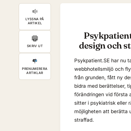
LYSSNA PÅ
ARTIKEL
Psykpatient.
design och s
SKRIV UT
Psykpatient.SE har nu ta
webbhotellsmiljö och fly
PRENUMERERA
ARTIKLAR
från grunden, fått ny d
bidra med berättelser, t
förändringen vid första 
sitter i psykiatrisk elle
möjligheten att berätta 
straffad.