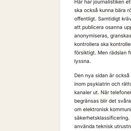
Här har journalistiken e
ska också kunna bära rö
offentligt. Samtidigt kr
att publicera osanna upp
anonymiseras, granskas
kontrollera ska kontrol
försiktigt. Men rädslan fö
lyssna.
Den nya sidan är också 
inom psykiatrin och rätt
kanaler ut. När telefone
begränsas blir det svårar
om elektronisk kommunik
säkerhetsklassificering
använda teknisk utrustn