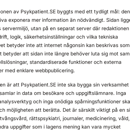
ionen av Psykpatient.SE byggts med ett tydligt mål: den
öva exponera mer information än nödvändigt. Sidan ligg
 servermiljö, utan på en separat server där redaktionen
drift, logik, säkerhetsinställningar och vilka tekniska
et betyder inte att internet någonsin kan beskrivas som
et betyder att sidan inte längre behöver luta sig mot sa
llslösningar, standardiserade funktioner och externa
er med enklare webbpublicering.
ngen är att Psykpatient.SE inte ska bygga sin verksamhet
 samlar in data om besökare och uppgiftslämnare. Inga
analysverktyg och inga onödiga spårningsfunktioner sk
h möjligheten att berätta. Det är särskilt viktigt på en s
tvångsvård, rättspsykiatri, journaler, medicinering, våld,
ndra uppgifter som i lagens mening kan vara mycket