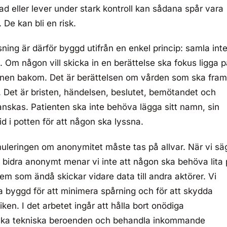
d eller lever under stark kontroll kan sådana spår vara
 De kan bli en risk.
ning är därför byggd utifrån en enkel princip: samla inte
Om någon vill skicka in en berättelse ska fokus ligga p
sonen bakom. Det är berättelsen om vården som ska fram
t. Det är bristen, händelsen, beslutet, bemötandet och
nskas. Patienten ska inte behöva lägga sitt namn, sin
id i potten för att någon ska lyssna.
muleringen om anonymitet måste tas på allvar. När vi sä
 bidra anonymt menar vi inte att någon ska behöva lita
tem som ändå skickar vidare data till andra aktörer. Vi
a byggd för att minimera spårning och för att skydda
ken. I det arbetet ingår att hålla bort onödiga
inska tekniska beroenden och behandla inkommande