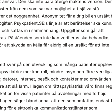
tt ansvar. Den ska inte bara återge maktens version. De
ster från dem som saknar möjlighet att själva stå
äver det noggrannhet. Anonymitet får aldrig bli en ursäkt 
gifter. Psykpatient.SE:s linje är att berättelser ska kunn
 och sättas in i sammanhang. Uppgifter som går att
leras. Påståenden som inte kan verifieras ska behandlas
r att skydda en källa får aldrig bli en ursäkt för att inte
ett svar på den utveckling som många patienter upplev
spsykiatrin: mer kontroll, mindre insyn och färre verkliga
r, datorer, internet, besök och kontakter med omvärlden
e att slå larm. I lagen om rättspsykiatrisk vård finns reg
ation för vissa patienter på avdelningar med förhöjd
. Lagen säger bland annat att den som omfattas endast 
ing för elektroniska kommunikationstjänster som