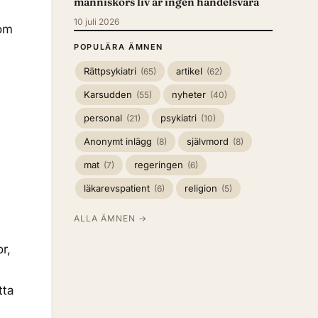
människors liv är ingen handelsvara
10 juli 2026
 om
POPULÄRA ÄMNEN
Rättpsykiatri
artikel
(65)
(62)
Karsudden
nyheter
(55)
(40)
personal
psykiatri
(21)
(10)
Anonymt inlägg
självmord
(8)
(8)
mat
regeringen
(7)
(6)
läkarevspatient
religion
(6)
(5)
ALLA ÄMNEN →
or,
tta