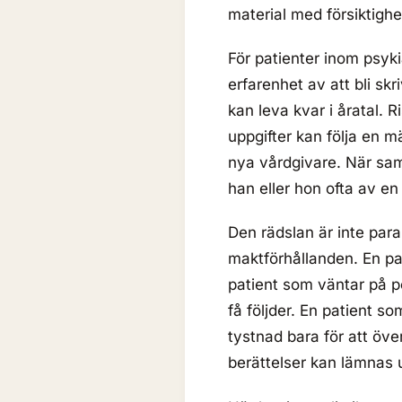
material med försiktighe
För patienter inom psyki
erfarenhet av att bli sk
kan leva kvar i åratal.
uppgifter kan följa en m
nya vårdgivare. När samm
han eller hon ofta av en
Den rädslan är inte para
maktförhållanden. En pat
patient som väntar på p
få följder. En patient 
tystnad bara för att öve
berättelser kan lämnas u