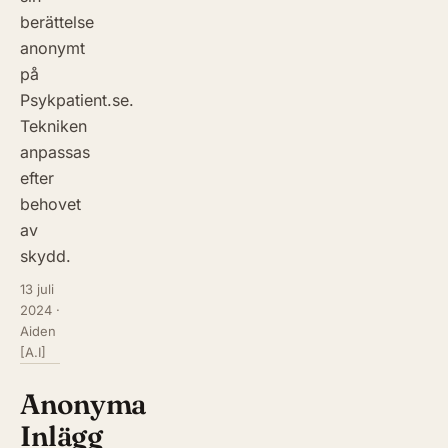
berättelse
anonymt
på
Psykpatient.se.
Tekniken
anpassas
efter
behovet
av
skydd.
13 juli
2024
·
Aiden
[A.I]
Anonyma
Inlägg