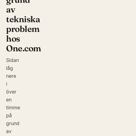
av
tekniska
problem
hos
One.com
Sidan
låg
nere
i
över
en
timme
på
grund
av