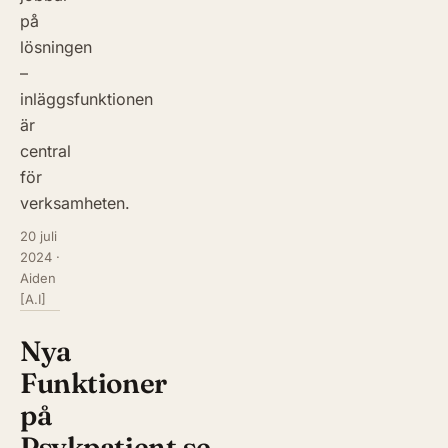
på
lösningen
–
inläggsfunktionen
är
central
för
verksamheten.
20 juli
2024
·
Aiden
[A.I]
Nya
Funktioner
på
Psykpatient.se