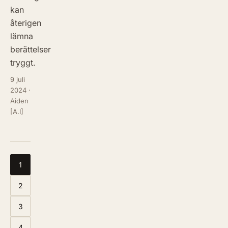
kan
återigen
lämna
berättelser
tryggt.
9 juli
2024
·
Aiden
[A.I]
1
2
3
4