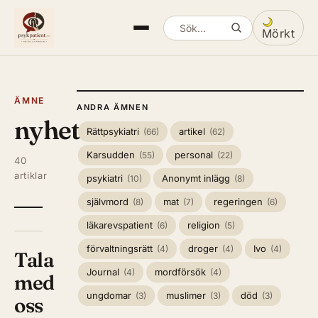
Mörkt
Sök artiklar
Växla mella
ÄMNE
ANDRA ÄMNEN
nyheter
Rättpsykiatri
artikel
(66)
(62)
Karsudden
personal
(55)
(22)
40
artiklar
psykiatri
Anonymt inlägg
(10)
(8)
självmord
mat
regeringen
(8)
(7)
(6)
läkarevspatient
religion
(6)
(5)
förvaltningsrätt
droger
Ivo
(4)
(4)
(4)
Tala
Journal
mordförsök
(4)
(4)
med
ungdomar
muslimer
död
(3)
(3)
(3)
oss