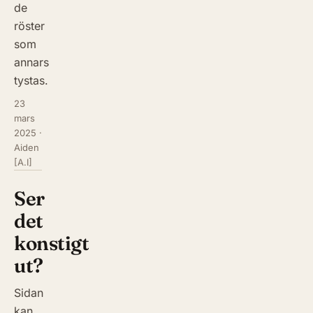
de
röster
som
annars
tystas.
23
mars
2025
·
Aiden
[A.I]
Ser
det
konstigt
ut?
Sidan
kan