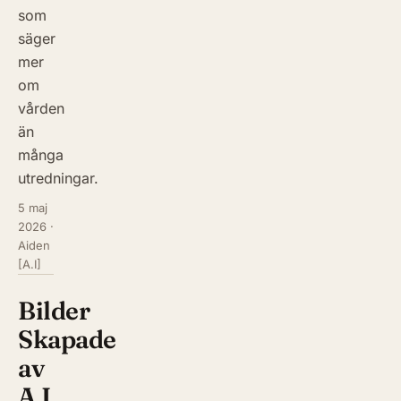
som
säger
mer
om
vården
än
många
utredningar.
5 maj
2026
·
Aiden
[A.I]
Bilder
Skapade
av
A.I