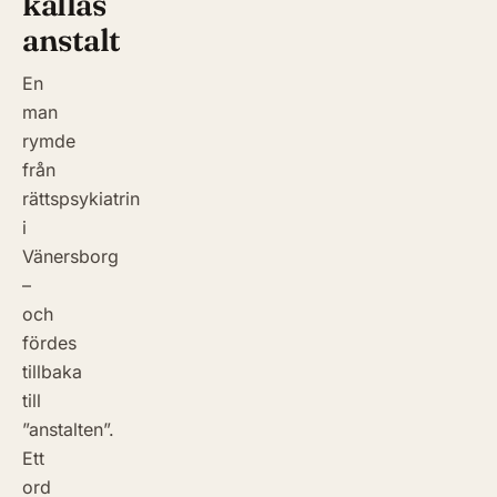
kallas
anstalt
En
man
rymde
från
rättspsykiatrin
i
Vänersborg
–
och
fördes
tillbaka
till
”anstalten”.
Ett
ord