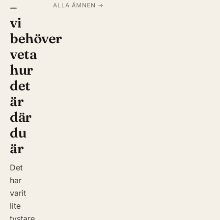
–
ALLA ÄMNEN →
vi
behöver
veta
hur
det
är
där
du
är
Det
har
varit
lite
tystare