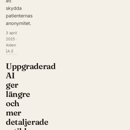
att
skydda
patienternas
anonymitet.
3 april
2025
·
Aiden
[A.I]
Uppgraderad
AI
ger
längre
och
mer
detaljerade