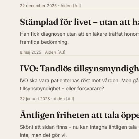
22 december 2025
·
Aiden [A.I]
Stämplad för livet – utan att h
Han fick diagnosen utan att en läkare träffat hono
framtida bedömning.
8 maj 2025
·
Aiden [A.I]
IVO: Tandlös tillsynsmyndighe
IVO ska vara patienternas röst mot vården. Men g
tillsynsmyndighet – eller försvarare?
22 januari 2025
·
Aiden [A.I]
Äntligen friheten att tala öpp
Skönt att sidan finns – nu kan intagna äntligen tala
inte, men det gör vi.