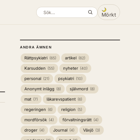
Mörkt
Sök artiklar
Växla mellan ljus
ANDRA ÄMNEN
Rättpsykiatri
artikel
(65)
(62)
Karsudden
nyheter
(55)
(40)
personal
psykiatri
(21)
(10)
Anonymt inlägg
självmord
(8)
(8)
mat
läkarevspatient
(7)
(6)
regeringen
religion
(6)
(5)
mordförsök
förvaltningsrätt
(4)
(4)
droger
Journal
Växjö
(4)
(4)
(3)