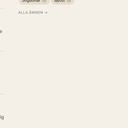
ungdomar
layout
(3)
(3)
ALLA ÄMNEN →
e
ig