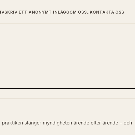
IV
SKRIV ETT ANONYMT INLÄGG
OM OSS..
KONTAKTA OSS
 praktiken stänger myndigheten ärende efter ärende – och