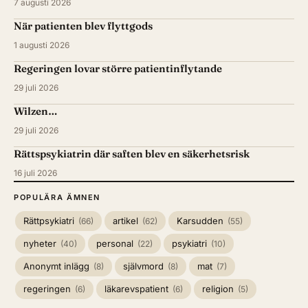
7 augusti 2026
När patienten blev flyttgods
1 augusti 2026
Regeringen lovar större patientinflytande
29 juli 2026
Wilzen…
29 juli 2026
Rättspsykiatrin där saften blev en säkerhetsrisk
16 juli 2026
POPULÄRA ÄMNEN
Rättpsykiatri
artikel
Karsudden
(66)
(62)
(55)
nyheter
personal
psykiatri
(40)
(22)
(10)
Anonymt inlägg
självmord
mat
(8)
(8)
(7)
regeringen
läkarevspatient
religion
(6)
(6)
(5)