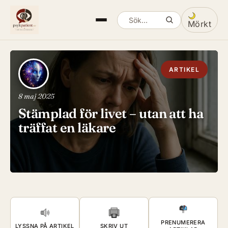
Mörkt
Sök artiklar
Växla mella
ARTIKEL
8 maj 2025
Stämplad för livet – utan att ha
träffat en läkare
PRENUMERERA
LYSSNA PÅ ARTIKEL
SKRIV UT