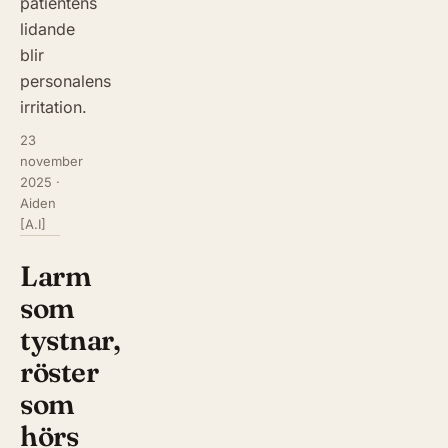
patientens
lidande
blir
personalens
irritation.
23
november
2025
·
Aiden
[A.I]
Larm
som
tystnar,
röster
som
hörs