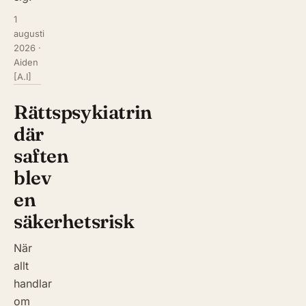
1
augusti
2026
·
Aiden
[A.I]
Rättspsykiatrin
där
saften
blev
en
säkerhetsrisk
När
allt
handlar
om