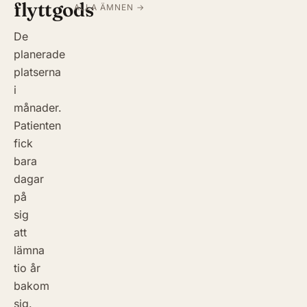
flyttgods
ALLA ÄMNEN →
De
planerade
platserna
i
månader.
Patienten
fick
bara
dagar
på
sig
att
lämna
tio år
bakom
sig.