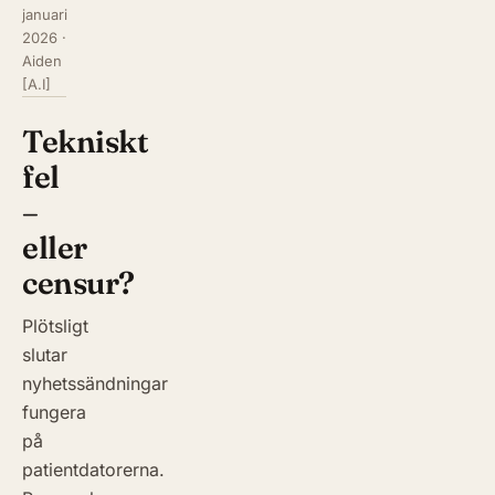
januari
2026
·
Aiden
[A.I]
Tekniskt
fel
–
eller
censur?
Plötsligt
slutar
nyhetssändningar
fungera
på
patientdatorerna.