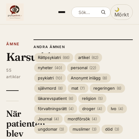
Mörkt
Sök artiklar
Växla mella
ÄMNE
ANDRA ÄMNEN
Karsudden
Rättpsykiatri
artikel
(66)
(62)
nyheter
personal
(40)
(22)
55
artiklar
psykiatri
Anonymt inlägg
(10)
(8)
självmord
mat
regeringen
(8)
(7)
(6)
läkarevspatient
religion
(6)
(5)
förvaltningsrätt
droger
Ivo
(4)
(4)
(4)
När
Journal
mordförsök
(4)
(4)
patienten
ungdomar
muslimer
död
(3)
(3)
(3)
blev