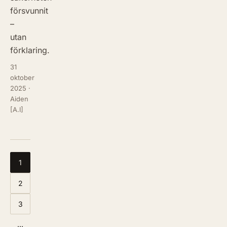
försvunnit
–
utan
förklaring.
31
oktober
2025
·
Aiden
[A.I]
1
2
3
…