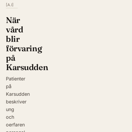
[A.I]
När
vård
blir
förvaring
på
Karsudden
Patienter
på
Karsudden
beskriver
ung
och
oerfaren