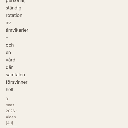
personal,
ständig
rotation
av
timvikarier
–
och
en
vård
där
samtalen
försvinner
helt.
31
mars
2026
·
Aiden
[A.I]