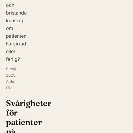
och
bristande
kunskap
om
patienten.
Förvirrad
eller
farlig?
6 maj
2025
·
Aiden
[A.I]
Svårigheter
för
patienter
på