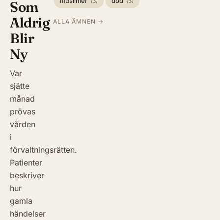
muslimer
död
(3)
(3)
Som
Aldrig
ALLA ÄMNEN →
Blir
Ny
Var
sjätte
månad
prövas
vården
i
förvaltningsrätten.
Patienter
beskriver
hur
gamla
händelser