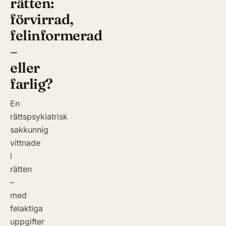
rätten:
förvirrad,
felinformerad
–
eller
farlig?
En
rättspsykiatrisk
sakkunnig
vittnade
i
rätten
–
med
felaktiga
uppgifter