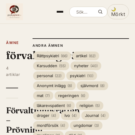
Mörkt
Sök artiklar
Växla mella
ÄMNE
ANDRA ÄMNEN
förvaltningsrätt
Rättpsykiatri
artikel
(66)
(62)
Karsudden
nyheter
(55)
(40)
4
artiklar
personal
psykiatri
(22)
(10)
Anonymt inlägg
självmord
(8)
(8)
mat
regeringen
(7)
(6)
läkarevspatient
religion
(6)
(5)
Förvaltningsrätten
droger
Ivo
Journal
(4)
(4)
(4)
–
mordförsök
ungdomar
(4)
(3)
Prövning