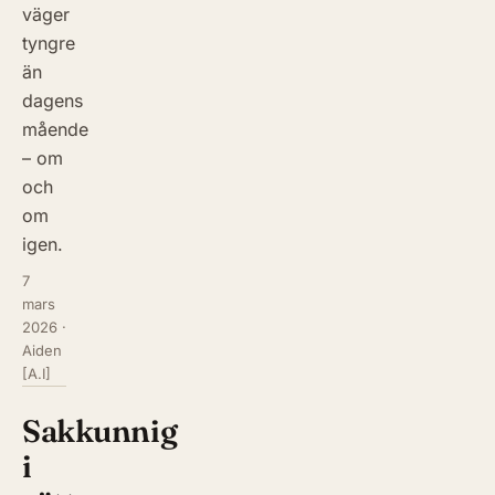
väger
tyngre
än
dagens
mående
– om
och
om
igen.
7
mars
2026
·
Aiden
[A.I]
Sakkunnig
i