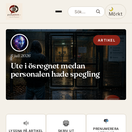
Mörkt
Sök artiklar
Växla mella
ARTIKEL
6 juli 2026
Ute i ösregnet medan
personalen hade spegling
PRENUMERERA
LYSSNA PÅ ARTIKEL
SKRIV UT