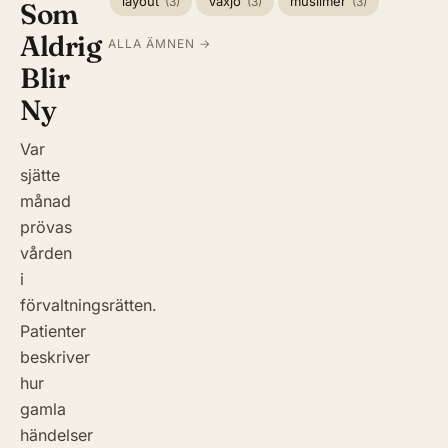
layout
Växjö
muslimer
(3)
(3)
(3)
Som
Aldrig
ALLA ÄMNEN →
Blir
Ny
Var
sjätte
månad
prövas
vården
i
förvaltningsrätten.
Patienter
beskriver
hur
gamla
händelser