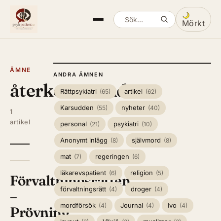
Mörkt
Sök artiklar
Växla mella
ÄMNE
ANDRA ÄMNEN
återkommande
Rättpsykiatri
artikel
(65)
(62)
Karsudden
nyheter
(55)
(40)
1
artikel
personal
psykiatri
(21)
(10)
Anonymt inlägg
självmord
(8)
(8)
mat
regeringen
(7)
(6)
läkarevspatient
religion
(6)
(5)
Förvaltningsrätten
förvaltningsrätt
droger
(4)
(4)
–
mordförsök
Journal
Ivo
(4)
(4)
(4)
Prövning