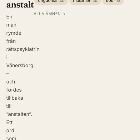
ungdomar
muslimer
död
(3)
(3)
(3)
anstalt
ALLA ÄMNEN →
En
man
rymde
från
rättspsykiatrin
i
Vänersborg
–
och
fördes
tillbaka
till
”anstalten”.
Ett
ord
som