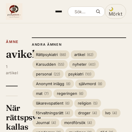
Mörkt
Sök artiklar
Växla mella
ÄMNE
ANDRA ÄMNEN
avikelse
Rättpsykiatri
artikel
(66)
(62)
Karsudden
nyheter
(55)
(40)
1
artikel
personal
psykiatri
(22)
(10)
Anonymt inlägg
självmord
(8)
(8)
mat
regeringen
(7)
(6)
läkarevspatient
religion
(6)
(5)
När
förvaltningsrätt
droger
Ivo
(4)
(4)
(4)
rättspsyk
Journal
mordförsök
(4)
(4)
kallas