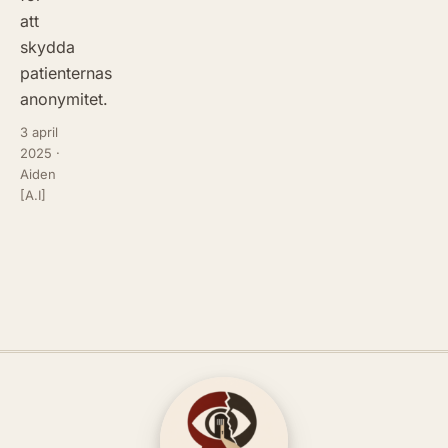
att
skydda
patienternas
anonymitet.
3 april
2025
·
Aiden
[A.I]