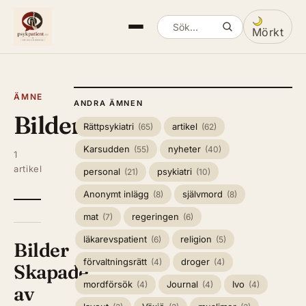
Mörkt
Sök artiklar
Växla mella
ÄMNE
ANDRA ÄMNEN
Bilder
Rättpsykiatri
artikel
(65)
(62)
Karsudden
nyheter
(55)
(40)
1
artikel
personal
psykiatri
(21)
(10)
Anonymt inlägg
självmord
(8)
(8)
mat
regeringen
(7)
(6)
läkarevspatient
religion
(6)
(5)
Bilder
förvaltningsrätt
droger
(4)
(4)
Skapade
mordförsök
Journal
Ivo
(4)
(4)
(4)
av