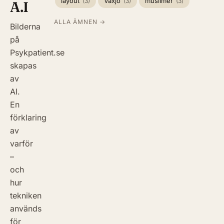
layout
Växjö
muslimer
(3)
(3)
(3)
A.I
ALLA ÄMNEN →
Bilderna
på
Psykpatient.se
skapas
av
AI.
En
förklaring
av
varför
–
och
hur
tekniken
används
för