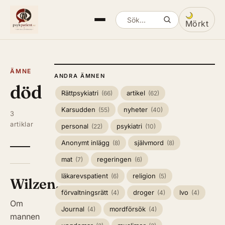
Mörkt
Sök artiklar
Växla mella
ÄMNE
ANDRA ÄMNEN
död
Rättpsykiatri
artikel
(66)
(62)
Karsudden
nyheter
(55)
(40)
3
artiklar
personal
psykiatri
(22)
(10)
Anonymt inlägg
självmord
(8)
(8)
mat
regeringen
(7)
(6)
läkarevspatient
religion
(6)
(5)
Wilzen…
förvaltningsrätt
droger
Ivo
(4)
(4)
(4)
Om
Journal
mordförsök
(4)
(4)
mannen