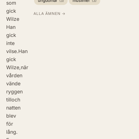
ungdomar
muslimer
(3)
(3)
som
gick
ALLA ÄMNEN →
Wilze
Han
gick
inte
vilse.Han
gick
Wilze,när
vården
vände
ryggen
tilloch
natten
blev
för
lång.