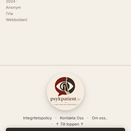
2024
·
Anonym
(Via
Webbsidan)
Integritetspolicy
Kontakta Oss
Om oss..
↑ Till toppen ↑