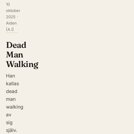
10
oktober
2025
·
Aiden
[A.I]
Dead
Man
Walking
Han
kallas
dead
man
walking
av
sig
själv.