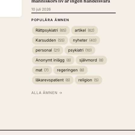
människors liv är ingen handelsvara
10 juli 2026
POPULÄRA ÄMNEN
Rättpsykiatri
artikel
(65)
(62)
Karsudden
nyheter
(55)
(40)
personal
psykiatri
(21)
(10)
Anonymt inlägg
självmord
(8)
(8)
mat
regeringen
(7)
(6)
läkarevspatient
religion
(6)
(5)
ALLA ÄMNEN →