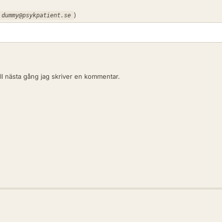
)
dummy@psykpatient.se
l nästa gång jag skriver en kommentar.