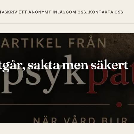
IV
SKRIV ETT ANONYMT INLÄGG
OM OSS..
KONTAKTA OSS
tgår, sakta men säkert