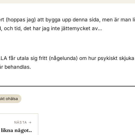
rt (hoppas jag) att bygga upp denna sida, men är man li
d, och tid, det har jag inte jättemycket av…
LA får utala sig fritt (någelunda) om hur psykiskt skjuka
är behandlas.
skt ohälsa
NÄSTA →
 likna något..