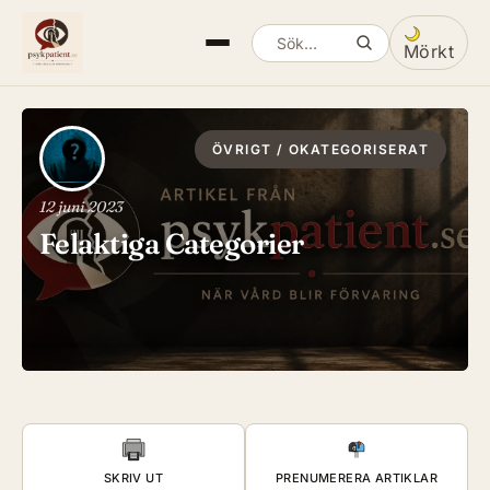
Mörkt
Sök artiklar
Växla mella
ÖVRIGT / OKATEGORISERAT
12 juni 2023
Felaktiga Categorier
SKRIV UT
PRENUMERERA ARTIKLAR