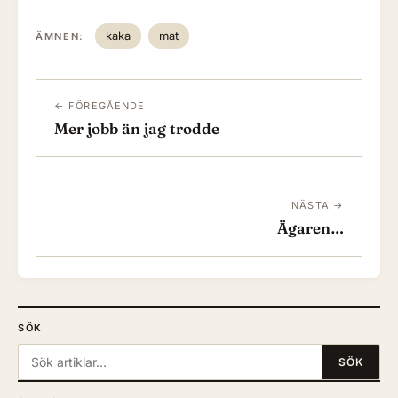
kaka
mat
ÄMNEN:
← FÖREGÅENDE
Mer jobb än jag trodde
NÄSTA →
Ägaren…
SÖK
Sök:
SÖK