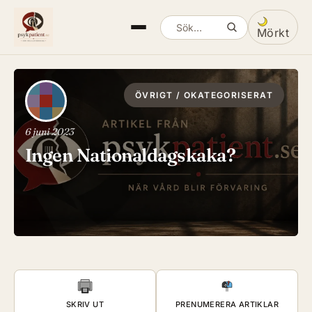
Mörkt
Sök artiklar
Växla mella
ÖVRIGT / OKATEGORISERAT
6 juni 2023
Ingen Nationaldagskaka?
SKRIV UT
PRENUMERERA ARTIKLAR