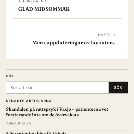
← FÖREGÅENDE
GLAD MIDSOMMAR
NÄSTA →
Mera uppdateringar av layouten..
SÖK
Sök:
SÖK
SENASTE ARTIKLARNA
Skandalen på rättspsyk i Växjö – patienterna vet
fortfarande inte om de övervakats
7 augusti 2026
När patienten blev flyttgods