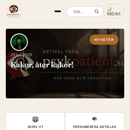
Mörkt
Sök artiklar
Växla mella
NYHETER
23 juli 2023
Kakor, åter kakor!
SKRIV UT
PRENUMERERA ARTIKLAR