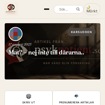
Mörkt
Sök artiklar
Växla mella
KARSUDDEN
17 augusti 2023
Mat? – nej inte till dårarna..
SKRIV UT
PRENUMERERA ARTIKLAR