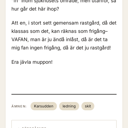
”fri” inom sjukhusets område, men utanför, så
hur går det här ihop?
Att en, i stort sett gemensam rastgård, då det
klassas som det, kan räknas som frigång–
VAFAN, man är ju ändå inlåst, då är det ta
mig fan ingen frigång, då är det ju rastgård!
Era jävla muppon!
Karsudden
ledning
skit
ÄMNEN: