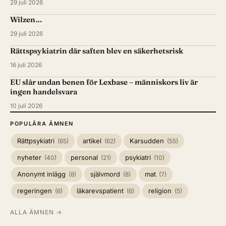
29 juli 2026
Wilzen…
29 juli 2026
Rättspsykiatrin där saften blev en säkerhetsrisk
16 juli 2026
EU slår undan benen för Lexbase – människors liv är
ingen handelsvara
10 juli 2026
POPULÄRA ÄMNEN
Rättpsykiatri
artikel
Karsudden
(65)
(62)
(55)
nyheter
personal
psykiatri
(40)
(21)
(10)
Anonymt inlägg
självmord
mat
(8)
(8)
(7)
regeringen
läkarevspatient
religion
(6)
(6)
(5)
ALLA ÄMNEN →