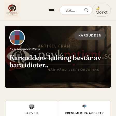
Mörkt
Sök artiklar
Växla mella
KARSUDDEN
13 september 2023
Karsuddens ledning består av
bara idioter..
SKRIV UT
PRENUMERERA ARTIKLAR