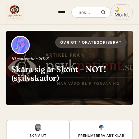
Mörkt
Sök artiklar
Växla mella
ÖVRIGT / OKATEGORISERAT
10 september 2023
Skära sig är Skönt – NOT!
(självskador)
SKRIV UT
PRENUMERERA ARTIKLAR