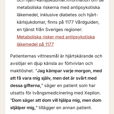
och hjärt-kärlsjukdomar.Information om de
metaboliska riskerna med antipsykotiska
läkemedel, inklusive diabetes och hjärt-
kärlsjukdomar, finns på 1177 Vårdguiden,
en tjänst från Sveriges regioner:
Metaboliska risker med antipsykotiska
läkemedel på 1177
Patienternas vittnesmål är hjärtskärande och
avslöjar en djup känsla av förtvivlan och
maktlöshet. ”
Jag kämpar varje morgon, med
att få vara mig själv, men det är svårt med
dessa gifterna,
” säger en patient som har
utsatts för tvångsmedicinering med Xeplion.
”
Dom säger att dom vill hjälpa mig, men dom
stjälper mig,
” tillägger en annan patient.