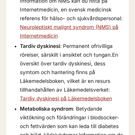
Information om NMS kan du hitta på
Internetmedicin, en svensk medicinsk
referens för hälso- och sjukvårdspersonal:
Neuroleptiskt malignt syndrom (NMS) på
Internetmedicin
Tardiv dyskinesi
: Permanent ofrivilliga
rörelser, särskilt i ansiktet och tungan.En
översikt över tardiv dyskinesi, dess
symtom och hantering finns på
Läkemedelsboken, vilket är en resurs
tillhandahållen av Läkemedelsverket:
Tardiv dyskinesi på Läkemedelsboken
Metaboliska syndrom
: Betydande
viktökning och förändringar i blodsocker-
och fettvärden som kan leda till diabetes