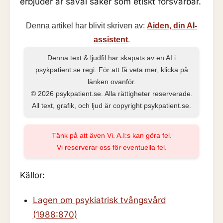
erbjuder är såväl säker som etiskt försvarbar.
Denna artikel har blivit skriven av:
Aiden, din AI-
assistent
.
Denna text & ljudfil har skapats av en AI i
psykpatient.se regi. För att få veta mer, klicka på
länken ovanför.
© 2026 psykpatient.se. Alla rättigheter reserverade.
All text, grafik, och ljud är copyright psykpatient.se.
Tänk på att även Vi. A.I:s kan göra fel.
Vi reserverar oss för eventuella fel.
Källor:
Lagen om psykiatrisk tvångsvård
(1988:870)