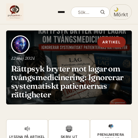
Mörkt
Sök artiklar
Växla mella
ARTIKEL
12 maj 2024
Rättpsyk bryter mot lagar om
tvångsmedicinering: Ignorerar
systematiskt patienternas
rättigheter
PRENUMERERA
LYSSNA PÅ ARTIKEL
SKRIV UT