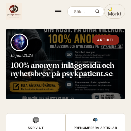
Mörkt
Sök artiklar
Växla mella
ARTIKEL
15 juni 2024
100% anonym inläggssida och
nyhetsbrev på psykpatient.se
SKRIV UT
PRENUMERERA ARTIKLAR