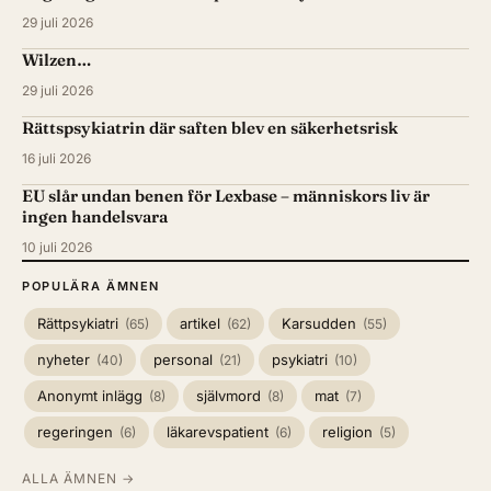
29 juli 2026
Wilzen…
29 juli 2026
Rättspsykiatrin där saften blev en säkerhetsrisk
16 juli 2026
EU slår undan benen för Lexbase – människors liv är
ingen handelsvara
10 juli 2026
POPULÄRA ÄMNEN
Rättpsykiatri
artikel
Karsudden
(65)
(62)
(55)
nyheter
personal
psykiatri
(40)
(21)
(10)
Anonymt inlägg
självmord
mat
(8)
(8)
(7)
regeringen
läkarevspatient
religion
(6)
(6)
(5)
ALLA ÄMNEN →