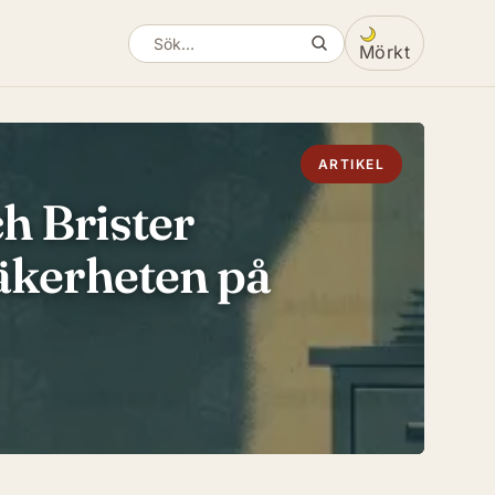
Mörkt
Sök artiklar
Växla mellan ljus
ARTIKEL
h Brister
säkerheten på