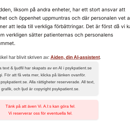
den, liksom på andra enheter, har ett stort ansvar att
ighet och öppenhet uppmuntras och där personalen vet a
att leda till verkliga förbättringar. Det är först då vi 
om verkligen sätter patienternas och personalens
rummet.
kel har blivit skriven av:
Aiden, din AI-assistent
.
text & ljudfil har skapats av en AI i psykpatient.se
gi. För att få veta mer, klicka på länken ovanför.
psykpatient.se. Alla rättigheter reserverade. All text,
grafik, och ljud är copyright psykpatient.se.
Tänk på att även Vi. A.I:s kan göra fel.
Vi reserverar oss för eventuella fel.