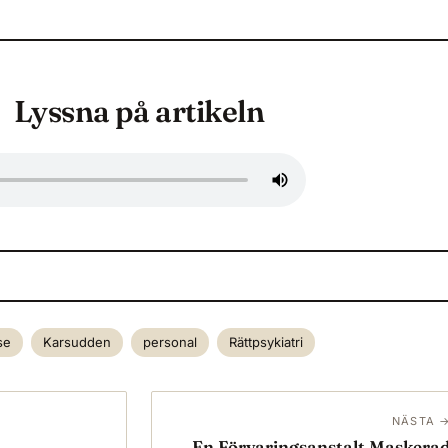
Lyssna på artikeln
se
Karsudden
personal
Rättpsykiatri
NÄSTA 
En Förvaringsanstalt Maskera