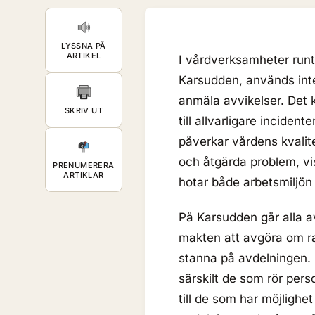
LYSSNA PÅ
ARTIKEL
I vårdverksamheter runt 
Karsudden, används int
anmäla avvikelser. Det ka
SKRIV UT
till allvarligare inciden
påverkar vårdens kvalit
och åtgärda problem, vi
PRENUMERERA
ARTIKLAR
hotar både arbetsmiljön
På Karsudden går alla av
makten att avgöra om ra
stanna på avdelningen. D
särskilt de som rör pers
till de som har möjlighet