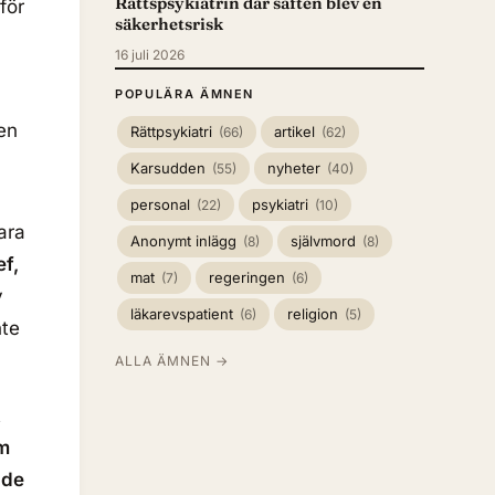
Rättspsykiatrin där saften blev en
för
säkerhetsrisk
16 juli 2026
POPULÄRA ÄMNEN
Rättpsykiatri
artikel
(66)
(62)
Karsudden
nyheter
(55)
(40)
personal
psykiatri
(22)
(10)
ara
Anonymt inlägg
självmord
(8)
(8)
ef,
mat
regeringen
(7)
(6)
v
läkarevspatient
religion
(6)
(5)
nte
ALLA ÄMNEN →
t
em
 de