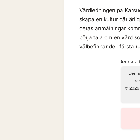
Vårdledningen på Karsud
skapa en kultur där ärl
deras anmälningar kommer 
börja tala om en vård s
välbefinnande i första 
Denna arti
Denna 
re
© 2026 