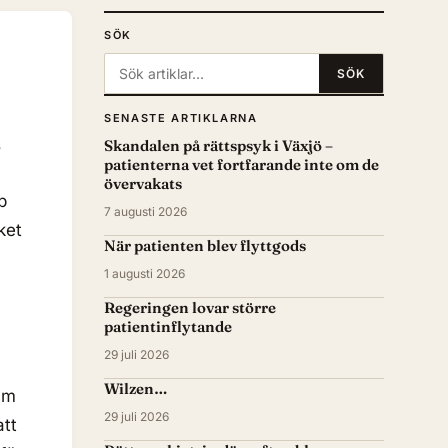
SÖK
Sök:
SÖK
SENASTE ARTIKLARNA
,
Skandalen på rättspsyk i Växjö –
patienterna vet fortfarande inte om de
övervakats
p
7 augusti 2026
ket
När patienten blev flyttgods
1 augusti 2026
Regeringen lovar större
patientinflytande
29 juli 2026
Wilzen…
ram
29 juli 2026
att