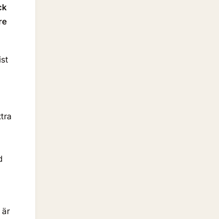
ck
re
ist
xtra
d
 är