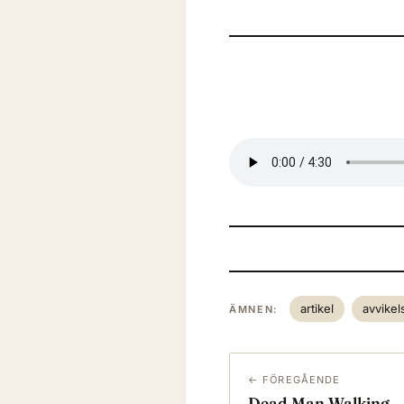
artikel
avvikel
ÄMNEN:
← FÖREGÅENDE
Dead Man Walking