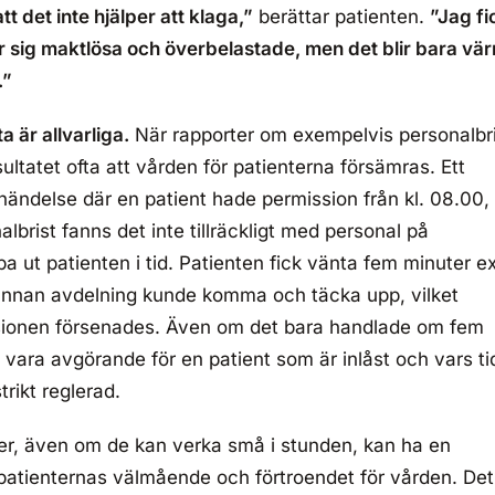
tt det inte hjälper att klaga,”
berättar patienten.
”Jag fi
r sig maktlösa och överbelastade, men det blir bara vär
.”
 är allvarliga.
När rapporter om exempelvis personalbr
resultatet ofta att vården för patienterna försämras. Ett
händelse där en patient hade permission från kl. 08.00,
brist fanns det inte tillräckligt med personal på
pa ut patienten i tid. Patienten fick vänta fem minuter e
 annan avdelning kunde komma och täcka upp, vilket
ssionen försenades. Även om det bara handlade om fem
 vara avgörande för en patient som är inlåst och vars ti
trikt reglerad.
er, även om de kan verka små i stunden, kan ha en
atienternas välmående och förtroendet för vården. Det