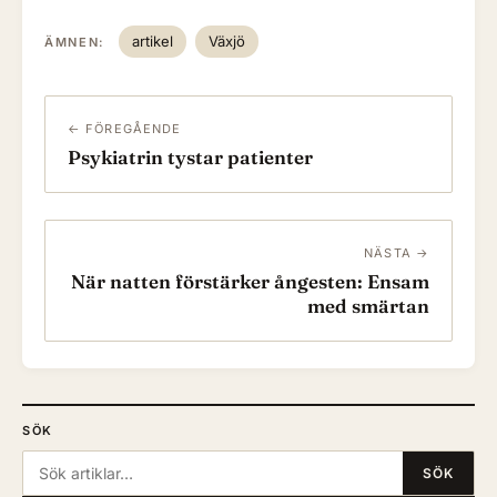
artikel
Växjö
ÄMNEN:
← FÖREGÅENDE
Psykiatrin tystar patienter
NÄSTA →
När natten förstärker ångesten: Ensam
med smärtan
SÖK
Sök:
SÖK