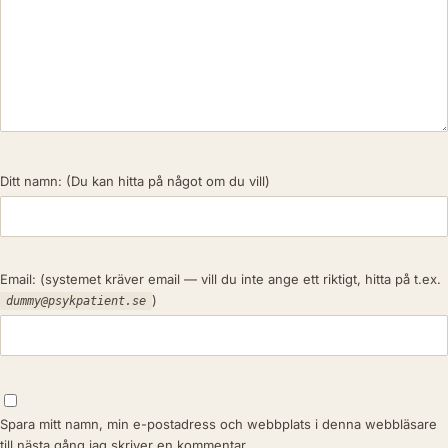
Ditt namn:
(Du kan hitta på något om du vill)
Email:
(systemet kräver email — vill du inte ange ett riktigt, hitta på t.ex.
)
dummy@psykpatient.se
Spara mitt namn, min e-postadress och webbplats i denna webbläsare
till nästa gång jag skriver en kommentar.