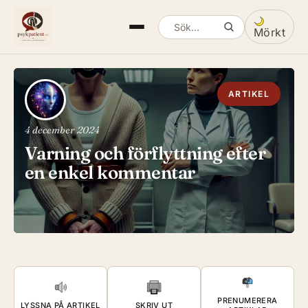
Mörkt
Sök artiklar
Växla mella
ARTIKEL
4 december 2024
Varning och förflyttning efter
en enkel kommentar
PRENUMERERA
LYSSNA PÅ ARTIKEL
SKRIV UT