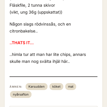
Fläskfile, 2 tunna skivor
(vikt, ung 36g (uppskattat))
Någon slags rödvinssås, och en
citronbakelse..
..THATS IT…
..himla tur att man har lite chips, annars
skulle man nog svälta ihjäl här..
Karsudden
köket
mat
ÄMNEN:
nyårsafton