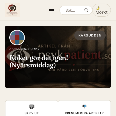
Mörkt
Sök artiklar
Växla mella
KARSUDDEN
31 december 2023
Köket gör det igen!
(Nyårsmiddag)
SKRIV UT
PRENUMERERA ARTIKLAR