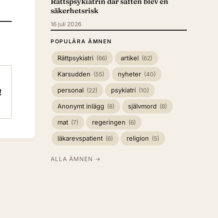
Rättspsykiatrin där saften blev en
säkerhetsrisk
16 juli 2026
POPULÄRA ÄMNEN
Rättpsykiatri
artikel
(66)
(62)
Karsudden
nyheter
(55)
(40)
→
personal
psykiatri
(22)
(10)
!
Anonymt inlägg
självmord
(8)
(8)
mat
regeringen
(7)
(6)
läkarevspatient
religion
(6)
(5)
ALLA ÄMNEN →