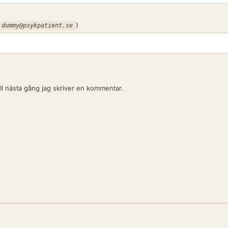
)
dummy@psykpatient.se
l nästa gång jag skriver en kommentar.