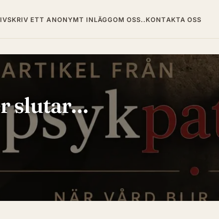
IV
SKRIV ETT ANONYMT INLÄGG
OM OSS..
KONTAKTA OSS
r slutar…