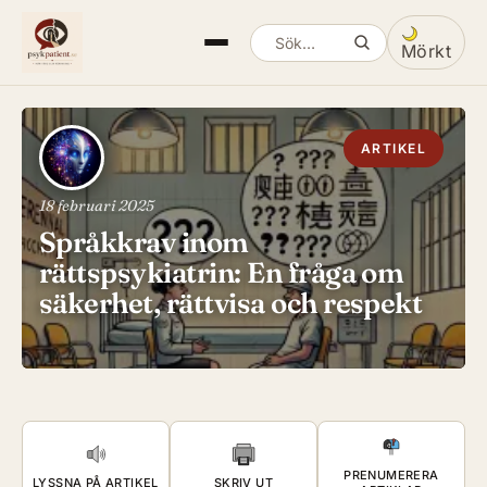
Mörkt
Sök artiklar
Växla mella
ARTIKEL
18 februari 2025
Språkkrav inom
rättspsykiatrin: En fråga om
säkerhet, rättvisa och respekt
PRENUMERERA
LYSSNA PÅ ARTIKEL
SKRIV UT